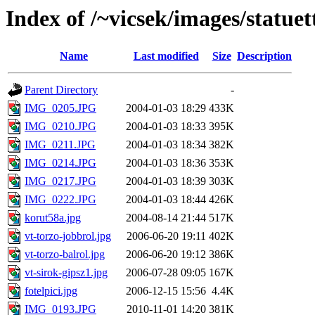
Index of /~vicsek/images/statuet
Name
Last modified
Size
Description
Parent Directory
-
IMG_0205.JPG
2004-01-03 18:29
433K
IMG_0210.JPG
2004-01-03 18:33
395K
IMG_0211.JPG
2004-01-03 18:34
382K
IMG_0214.JPG
2004-01-03 18:36
353K
IMG_0217.JPG
2004-01-03 18:39
303K
IMG_0222.JPG
2004-01-03 18:44
426K
korut58a.jpg
2004-08-14 21:44
517K
vt-torzo-jobbrol.jpg
2006-06-20 19:11
402K
vt-torzo-balrol.jpg
2006-06-20 19:12
386K
vt-sirok-gipsz1.jpg
2006-07-28 09:05
167K
fotelpici.jpg
2006-12-15 15:56
4.4K
IMG_0193.JPG
2010-11-01 14:20
381K